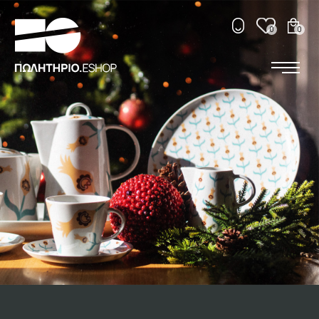
SEARCH
0
0
ΕΛ
ENG