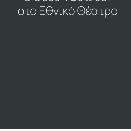
Σκηνογράφοι / Δημιουργοί
στο Εθνικό Θέατρο
Κεντρικό Βιβλιοπωλείο
Πωλητήριο Rex
Πωλητήριο Επίδαυρος
Προτάσεις συνεργασίας
Τρόποι πληρωμής
Αποστολή προϊόντων
Επιστροφές/Αλλαγές
Επικοινωνία