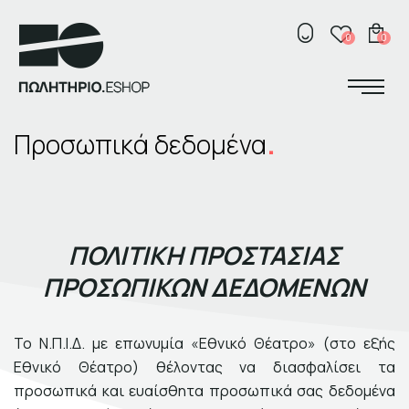
ΚΟΣΜΗΜΑΤΑ
Κ
0
0
ΣΠΙΤΙ
ΓΡΑΦΕΙΟ
Σχετικά με το πωλητήριο
ΑΞΕΣΟΥΑΡ
Προσωπικά δεδομένα
ΕΛ
ENG
Σκηνογράφοι /
Δημιουργοί
ΠΑΙΔΙ
Κεντρικό Βιβλιοπωλείο
ΒΙΒΛΙΑ
Πωλητήριο Rex
Πωλητήριο Επίδαυρος
Προτάσεις συνεργασίας
ΠΟΛΙΤΙΚΗ ΠΡΟΣΤΑΣΙΑΣ
ΑΝΑΖΗΤΗΣΗ
ΠΡΟΣΩΠΙΚΩΝ ΔΕΔΟΜΕΝΩΝ
Το Ν.Π.Ι.Δ. με επωνυμία «Εθνικό Θέατρο» (στο εξής
Εθνικό Θέατρο) θέλοντας να διασφαλίσει τα
Σχετικά με το πωλητήριο
προσωπικά και ευαίσθητα προσωπικά σας δεδομένα