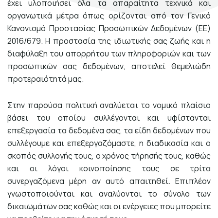
έχει υλοποιήσει όλα τα απαραίτητα τεχνικά και
Σκηνογράφοι / Δημιουργοί
οργανωτικά μέτρα όπως ορίζονται από τον Γενικό
Κεντρικό Βιβλιοπωλείο
Κανονισμό Προστασίας Προσωπικών Δεδομένων (ΕΕ)
2016/679. Η προστασία της ιδιωτικής σας ζωής και η
Πωλητήριο Rex
διαφύλαξη του απορρήτου των πληροφοριών και των
Πωλητήριο Επίδαυρος
προσωπικών σας δεδομένων, αποτελεί θεμελιώδη
προτεραιότητά μας.
Προτάσεις συνεργασίας
Στην παρούσα πολιτική αναλύεται το νομικό πλαίσιο
Τρόποι πληρωμής
βάσει του οποίου συλλέγονται και υφίστανται
επεξεργασία τα δεδομένα σας, τα είδη δεδομένων που
Αποστολή προϊόντων
συλλέγουμε και επεξεργαζόμαστε, η διαδικασία και ο
Επιστροφές/Αλλαγές
σκοπός συλλογής τους, ο χρόνος τήρησής τους, καθώς
και οι λόγοι κοινοποίησης τους σε τρίτα
Επικοινωνία
συνεργαζόμενα μέρη αν αυτό απαιτηθεί. Επιπλέον
γνωστοποιούνται και αναλύονται το σύνολο των
δικαιωμάτων σας καθώς και οι ενέργειες που μπορείτε