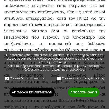
επιλεγμένους συνεργάτες (που ενεργούν είτε ως
«εκτελούντες την επεξεργασία», είτε ως «από κοινοί
υπεύθυνοι επεξεργασίας» κατά τον ΓΚΠΔ) για την
παροχή των κάτωθι υπηρεσιών και επιχειρηματικών
λειτουργιών, ωστόσο όλοι οι εκτελούντες την
επεξεργασία που ενεργούν για λογαριασμό μας
επεξεργάζονται τα προσωπικά σας δεδομένα
σύμφωνα με τις οδηγίες που λαμβάνουν από εμάς και
Η ιστοσελίδα χρησιμοποιεί cookies για την ευκολία της περιήγησης, την
συμμορφώνονται πλήρως με αυτή την ενημέρωση
εξατομίκευση του περιεχομένου και διαφημίσεων και την ανάλυση της
απορρήτου, τις αρχές του Γενικού Κανονισμού
επισκεψιμότητας μας.
Δείτε τους
όρους χρήσης
, την πολιτική μας σχετικά με την
προστασία
Προστασίας Προσωπικών Δεδομένων (ΕΕ) 2016/679
δεδομένων
και την
πολιτική μας περί cookies
.
και οποιαδήποτε άλλο κατάλληλο μέτρο
Cookies Λειτουργικότητας
Cookies Στατιστικής Ανάλυσης
εμπιστευτικότητας και ασφάλειας. Συγκεκριμένα το
σύνολο των επιλεγμένων συνεργατών έχουν αποδεχθεί
ΑΠΟΔΟΧΗ ΕΠΙΛΕΓΜΕΝΩΝ
ΑΠΟΔΟΧΗ ΟΛΩΝ
πλήρως, τις ρήτρες εχεμύθειας και
εμπιστευτικότητας που έχει θέσει το Εθνικό Θέατρο,
αναφορικά με την επεξεργασία των δεδομένων. Οι