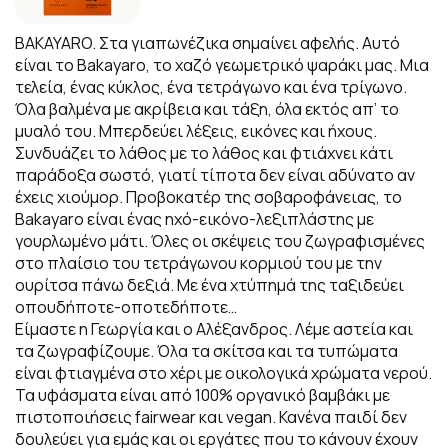
BAKAYARO. Στα γιαπωνέζικα σημαίνει αφελής. Αυτό
είναι το Bakayaro, το χαζό γεωμετρικό ψαράκι μας. Μια
τελεία, ένας κύκλος, ένα τετράγωνο και ένα τρίγωνο.
Όλα βαλμένα με ακρίβεια και τάξη, όλα εκτός απ’ το
μυαλό του. Μπερδεύει λέξεις, εικόνες και ήχους.
Συνδυάζει το λάθος με το λάθος και φτιάχνει κάτι
παράδοξα σωστό, γιατί τίποτα δεν είναι αδύνατο αν
έχεις χιούμορ. Προβοκατέρ της σοβαροφάνειας, το
Βakayaro είναι ένας ηχό-εικόνο-λεξιπλάστης με
γουρλωμένο μάτι. Όλες οι σκέψεις του ζωγραφισμένες
στο πλαίσιο του τετράγωνου κορμιού του με την
ουρίτσα πάνω δεξιά. Με ένα χτύπημά της ταξιδεύει
οπουδήποτε-οποτεδήποτε…
Είμαστε η Γεωργία και ο Αλέξανδρος. Λέμε αστεία και
τα ζωγραφίζουμε. Όλα τα σκίτσα και τα τυπώματα
είναι φτιαγμένα στο χέρι με οικολογικά χρώματα νερού.
Τα υφάσματα είναι από 100% οργανικό βαμβάκι με
πιστοποιήσεις fairwear και vegan. Κανένα παιδί δεν
δουλεύει για εμάς και οι εργάτες που το κάνουν έχουν