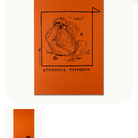
Σκηνογράφοι / Δημιουργοί
Κεντρικό Βιβλιοπωλείο
Πωλητήριο Rex
Πωλητήριο Επίδαυρος
Προτάσεις συνεργασίας
Τρόποι πληρωμής
Αποστολή προϊόντων
Επιστροφές/Αλλαγές
Επικοινωνία