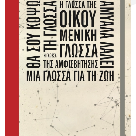
Σκηνογράφοι / Δημιουργοί
Κεντρικό Βιβλιοπωλείο
Πωλητήριο Rex
Πωλητήριο Επίδαυρος
Προτάσεις συνεργασίας
Τρόποι πληρωμής
Αποστολή προϊόντων
Επιστροφές/Αλλαγές
Επικοινωνία