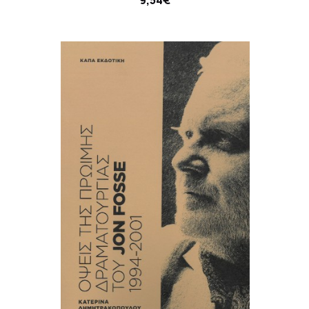
9,54€