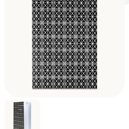
Σκηνογράφοι / Δημιουργοί
Κεντρικό Βιβλιοπωλείο
Πωλητήριο Rex
Πωλητήριο Επίδαυρος
Προτάσεις συνεργασίας
Τρόποι πληρωμής
Αποστολή προϊόντων
Επιστροφές/Αλλαγές
Επικοινωνία