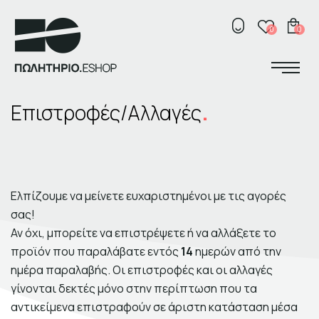
ΚΟΣΜΗΜΑΤΑ
Κ
0
0
ΣΠΙΤΙ
ΓΡΑΦΕΙΟ
Σχετικά με το πωλητήριο
ΑΞΕΣΟΥΑΡ
Επιστροφές/Αλλαγές
ΕΛ
ENG
Σκηνογράφοι /
Δημιουργοί
ΠΑΙΔΙ
Κεντρικό Βιβλιοπωλείο
ΒΙΒΛΙΑ
Πωλητήριο Rex
Πωλητήριο Επίδαυρος
Προτάσεις συνεργασίας
Ελπίζουμε να μείνετε ευχαριστημένοι με τις αγορές
ΑΝΑΖΗΤΗΣΗ
σας!
Αν όχι, μπορείτε να επιστρέψετε ή να αλλάξετε το
προϊόν που παραλάβατε εντός
14
ημερών από την
ημέρα παραλαβής. Οι επιστροφές και οι αλλαγές
γίνονται δεκτές μόνο στην περίπτωση που τα
Σχετικά με το πωλητήριο
αντικείμενα επιστραφούν σε άριστη κατάσταση μέσα