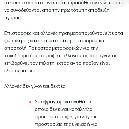
στη συσκευασία στην οποία παραδόθηκαν ενώ πρέπει
Σκηνογράφοι / Δημιουργοί
να συνοδεύονται από την πρωτότυπη απόδειξη
Κεντρικό Βιβλιοπωλείο
αγοράς.
Πωλητήριο Rex
Επιστροφές και αλλαγές πραγματοποιούνται είτε στα
Πωλητήριο Επίδαυρος
φυσικά μας καταστήματα είτε με ταχυδρομική
αποστολή. Το κόστος μεταφορικών για την
Προτάσεις συνεργασίας
ταχυδρομική επιστροφή ή αλλαγή μιας παραγγελίας
επιβαρύνει τον πελάτη, εκτός αν το προϊόν είναι
Τρόποι πληρωμής
ελαττωματικό.
Αποστολή προϊόντων
Αλλαγές δεν γίνονται δεκτές:
Επιστροφές/Αλλαγές
Σε σφραγισμένα αγαθά τα
Επικοινωνία
οποία δεν είναι κατάλληλα
προς επιστροφή, για λόγους
προστασίας της υγείας ή για