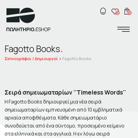
ΚΟΣΜΗΜΑΤΑ
Κ
0
0
ΣΠΙΤΙ
ΓΡΑΦΕΙΟ
Σχετικά με το πωλητήριο
ΑΞΕΣΟΥΑΡ
Fagotto Books
ΕΛ
ENG
Σκηνογράφοι /
Δημιουργοί
ΠΑΙΔΙ
Σκηνογράφοι / Δημιουργοί
Fagotto Books
Κεντρικό Βιβλιοπωλείο
ΒΙΒΛΙΑ
Πωλητήριο Rex
Πωλητήριο Επίδαυρος
Προτάσεις συνεργασίας
ΑΝΑΖΗΤΗΣΗ
Σειρά σημειωματαρίων ''Timeless Words''
H Fagotto Books δημιουργεί μια νέα σειρά
σημειωματαρίων εμπνευσμένη από 10 εμβληματικά
αρχαία αποφθέγματα. Κάθε σημειωματάριο
συνοδεύεται από ένα σύντομο, προσεγμένο κείμενο
Σχετικά με το πωλητήριο
στα ελληνικά και στα αγγλικά. Η εν λόγω σειρά