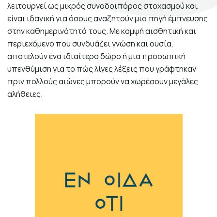
λειτουργεί ως μικρός συνοδοιπόρος στοχασμού και
Σκηνογράφοι / Δημιουργοί
είναι ιδανική για όσους αναζητούν μια πηγή έμπνευσης
Κεντρικό Βιβλιοπωλείο
στην καθημερινότητά τους. Με κομψή αισθητική και
περιεχόμενο που συνδυάζει γνώση και ουσία,
Πωλητήριο Rex
αποτελούν ένα ιδιαίτερο δώρο ή μια προσωπική
Πωλητήριο Επίδαυρος
υπενθύμιση για το πώς λίγες λέξεις που γράφτηκαν
πριν πολλούς αιώνες μπορούν να χωρέσουν μεγάλες
Προτάσεις συνεργασίας
αλήθειες.
Τρόποι πληρωμής
Αποστολή προϊόντων
Επιστροφές/Αλλαγές
Επικοινωνία