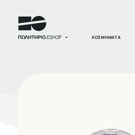
ΚΟΣΜΗΜΑΤΑ
ΣΠΙΤΙ
ΓΡΑΦΕΙΟ
ΚΟΣΜΗΜΑΤΑ
ΑΞΕΣΟΥΑΡ
Σχετικά με το πωλητήριο
ΠΑΙΔΙ
Σκηνογράφοι /
Δημιουργοί
ΒΙΒΛΙΑ
Κεντρικό Βιβλιοπωλείο
Πωλητήριο Rex
Πωλητήριο Επίδαυρος
ΑΝΑΖΗΤΗΣΗ
Προτάσεις συνεργασίας
Σχετικά με το πωλητήριο