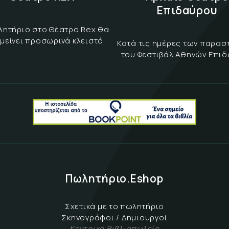
Επιδαύρου
λητήριο στο Θέατρο Rex θα
μείνει προσωρινά κλειστό.
Κατά τις ημέρες των παρα
του Φεστιβάλ Αθηνών Επι
Πωλητήριο.Eshop
Σχετικά με το πωλητήριο
Σκηνογράφοι / Δημιουργοί
Κεντρικό Βιβλιοπωλείο