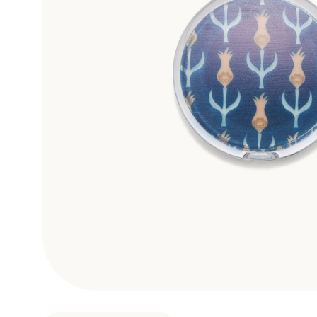
Σκηνογράφοι / Δημιουργοί
Κεντρικό Βιβλιοπωλείο
Πωλητήριο Rex
Πωλητήριο Επίδαυρος
Προτάσεις συνεργασίας
Τρόποι πληρωμής
Αποστολή προϊόντων
Επιστροφές/Αλλαγές
Επικοινωνία