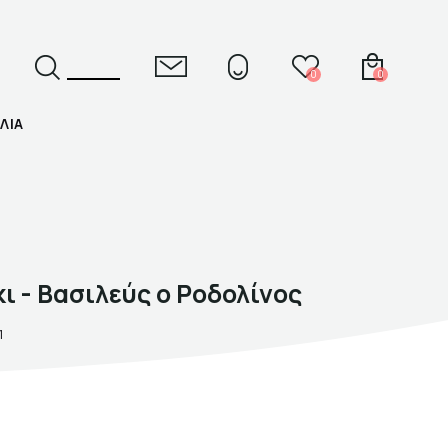
0
0
ΛΙΑ
ΕΛ
ENG
 - Βασιλεύς ο Ροδολίνος
1