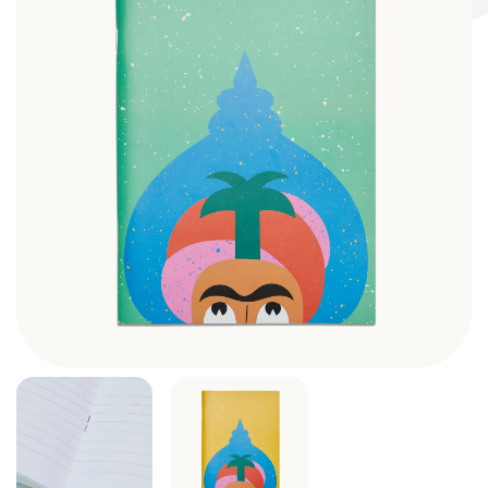
Σκηνογράφοι / Δημιουργοί
Κεντρικό Βιβλιοπωλείο
Πωλητήριο Rex
Πωλητήριο Επίδαυρος
Προτάσεις συνεργασίας
Τρόποι πληρωμής
Αποστολή προϊόντων
Επιστροφές/Αλλαγές
Επικοινωνία