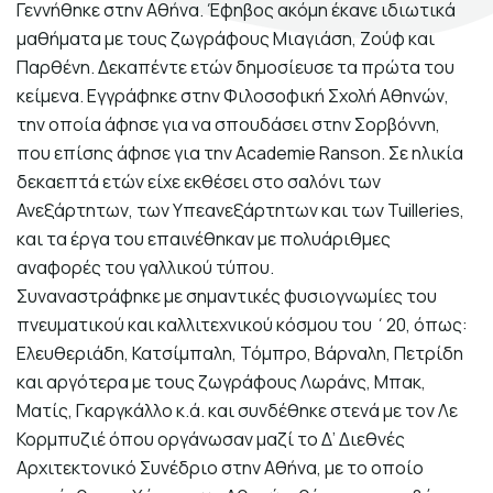
Γεννήθηκε στην Αθήνα. Έφηβος ακόμη έκανε ιδιωτικά
Σκηνογράφοι / Δημιουργοί
μαθήματα με τους ζωγράφους Μιαγιάση, Ζούφ και
Κεντρικό Βιβλιοπωλείο
Παρθένη. Δεκαπέντε ετών δημοσίευσε τα πρώτα του
κείμενα. Εγγράφηκε στην Φιλοσοφική Σχολή Αθηνών,
Πωλητήριο Rex
την οποία άφησε για να σπουδάσει στην Σορβόννη,
Πωλητήριο Επίδαυρος
που επίσης άφησε για την Academie Ranson. Σε ηλικία
δεκαεπτά ετών είχε εκθέσει στο σαλόνι των
Προτάσεις συνεργασίας
Ανεξάρτητων, των Υπεανεξάρτητων και των Tuilleries,
και τα έργα του επαινέθηκαν με πολυάριθμες
Τρόποι πληρωμής
αναφορές του γαλλικού τύπου.
Συναναστράφηκε με σημαντικές φυσιογνωμίες του
Αποστολή προϊόντων
πνευματικού και καλλιτεχνικού κόσμου του ΄20, όπως:
Επιστροφές/Αλλαγές
Ελευθεριάδη, Κατσίμπαλη, Τόμπρο, Βάρναλη, Πετρίδη
και αργότερα με τους ζωγράφους Λωράνς, Μπακ,
Επικοινωνία
Ματίς, Γκαργκάλλο κ.ά. και συνδέθηκε στενά με τον Λε
Κορμπυζιέ όπου οργάνωσαν μαζί το Δ’ Διεθνές
Αρχιτεκτονικό Συνέδριο στην Αθήνα, με το οποίο