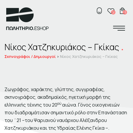
ΚΟΣΜΗΜΑΤΑ
Κ
0
0
ΣΠΙΤΙ
ΓΡΑΦΕΙΟ
Σχετικά με το πωλητήριο
ΑΞΕΣΟΥΑΡ
Νίκος Χατζηκυριάκος – Γκίκας
ΕΛ
ENG
Σκηνογράφοι /
Δημιουργοί
ΠΑΙΔΙ
Σκηνογράφοι / Δημιουργοί
Νίκος Χατζηκυριάκος – Γκίκας
Κεντρικό Βιβλιοπωλείο
ΒΙΒΛΙΑ
Πωλητήριο Rex
Πωλητήριο Επίδαυρος
Προτάσεις συνεργασίας
ΑΝΑΖΗΤΗΣΗ
Ζωγράφος, χαράκτης, γλύπτης, συγγραφέας,
σκηνογράφος, ακαδημαϊκός, ηγετική μορφή της
ού
ελληνικής τέχνης του 20
αιώνα. Γόνος οικογενειών
που διαδραμάτισαν σημαντικό ρόλο στην Επανάσταση
του ΄21 –του Ψαριανού ναυάρχου Αλέξανδρου
Σχετικά με το πωλητήριο
Χατζηκυριάκου και της Υδραίας Ελένης Γκίκα –.