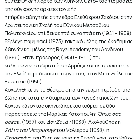
συντάχθηκε η Χάρτα των Αθηνών, θέτοντας τις βάσεις
της σύγχρονης αρχιτεκτονικής.
Υπήρξε καθηγητής στην έδρα Ελεύθερου Σχεδίου στην
Αρχιτεκτονική Σχολή του Εθνικού Μετσόβιου
Πολυτεχνείου επί δεκαεπτά συναπτά έτη (1941 – 1958)
Εξελέγη παμψηφεί (1973) τακτικό μέλος της Ακαδημίας
Αθηνών και μέλος της Royal Academy του Λονδίνου
(1986). Ήταν πρόεδρος (1950 – 1956) του
καλλιτεχνικού σωματείου «Αρμός» και εκπροσώπησε
την Ελλάδα, με δεκαεπτά έργα του, στην Μπιεννάλε της
Βενετίας (1950).
Ασχολήθηκε με το θέατρο από την νεαρή περίοδο της
ζωής του κατά την διάρκεια των «αναζητήσεων» του.
Άρχισε κάνοντας σκηνικά και κοστούμια σε δύο
παραστάσεις της Μαρίκας Κοτοπούλη:
Όπως σας
αρέσει
(1937) και
Δον Ζουάν
(1938). Ακολούθησε η
Ζήλια του Μπαρμουγέ
του Μολίερου (1938), η
Περσεφόνη
του Ζιντ, σε μουσική Στραβίνσκι, στο Κόβεν