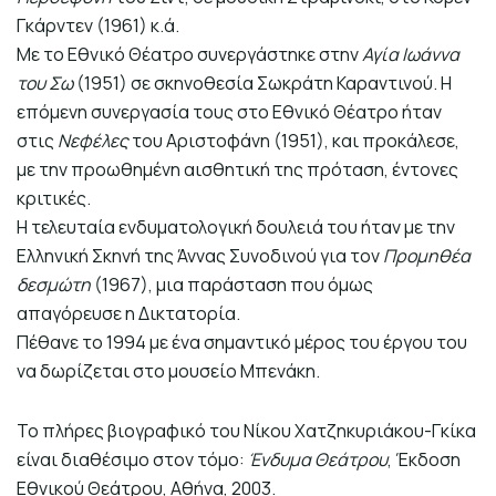
Γκάρντεν (1961) κ.ά.
Με το Εθνικό Θέατρο συνεργάστηκε στην
Αγία Ιωάννα
του Σω
(1951) σε σκηνοθεσία Σωκράτη Καραντινού. Η
επόμενη συνεργασία τους στο Εθνικό Θέατρο ήταν
στις
Νεφέλες
του Αριστοφάνη (1951), και προκάλεσε,
με την προωθημένη αισθητική της πρόταση, έντονες
κριτικές.
Η τελευταία ενδυματολογική δουλειά του ήταν με την
Ελληνική Σκηνή της Άννας Συνοδινού για τον
Προμηθέα
δεσμώτη
(1967), μια παράσταση που όμως
απαγόρευσε η Δικτατορία.
Πέθανε το 1994 με ένα σημαντικό μέρος του έργου του
να δωρίζεται στο μουσείο Μπενάκη.
Το πλήρες βιογραφικό του Νίκου Χατζηκυριάκου-Γκίκα
είναι διαθέσιμο στον τόμο:
Ένδυμα Θεάτρου
, Έκδοση
Εθνικού Θεάτρου, Αθήνα, 2003.