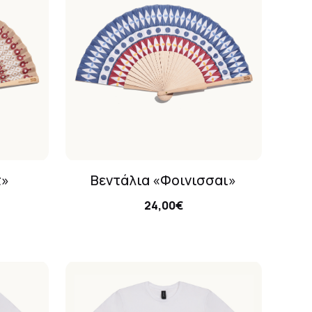
τ»
Βεντάλια «Φοινισσαι»
24,00€