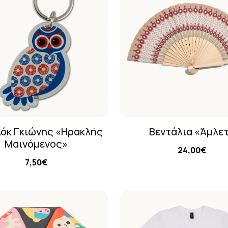
όκ Γκιώνης «Ηρακλής
Βεντάλια «Άμλε
Μαινόμενος»
24,00€
7,50€