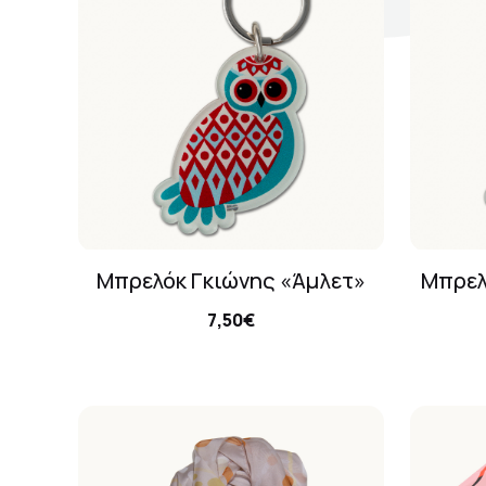
Σκηνογράφοι / Δημιουργοί
Κεντρικό Βιβλιοπωλείο
Πωλητήριο Rex
Πωλητήριο Επίδαυρος
Προτάσεις συνεργασίας
Τρόποι πληρωμής
Μπρελόκ Γκιώνης «Άμλετ»
Μπρελ
Αποστολή προϊόντων
7,50€
Επιστροφές/Αλλαγές
Επικοινωνία