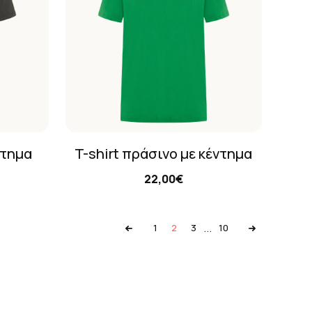
ντημα
T-shirt πράσινο με κέντημα
22,00€
...
1
2
3
10