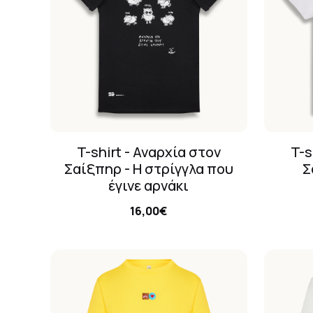
T-shirt - Αναρχία στον
T-s
Σαίξπηρ - Η στρίγγλα που
Σ
έγινε αρνάκι
16,00€