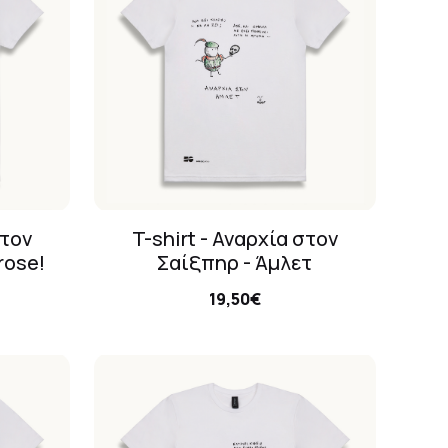
στον
T-shirt - Αναρχία στον
rose!
Σαίξπηρ - Άμλετ
19,50€