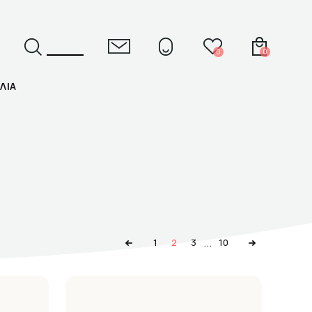
0
0
ΛΙΑ
ΕΛ
ENG
...
1
2
3
10