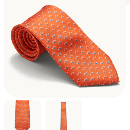
Σκηνογράφοι / Δημιουργοί
Κεντρικό Βιβλιοπωλείο
Πωλητήριο Rex
Πωλητήριο Επίδαυρος
Προτάσεις συνεργασίας
Τρόποι πληρωμής
Αποστολή προϊόντων
Επιστροφές/Αλλαγές
Επικοινωνία