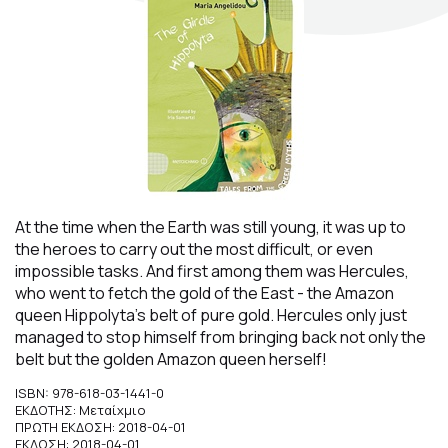
Σκηνογράφοι / Δημιουργοί
Κεντρικό Βιβλιοπωλείο
Πωλητήριο Rex
Πωλητήριο Επίδαυρος
Προτάσεις συνεργασίας
At the time when the Earth was still young, it was up to
Τρόποι πληρωμής
the heroes to carry out the most difficult, or even
impossible tasks. And first among them was Hercules,
Αποστολή προϊόντων
who went to fetch the gold of the East - the Amazon
Επιστροφές/Αλλαγές
queen Hippolyta’s belt of pure gold. Hercules only just
managed to stop himself from bringing back not only the
Επικοινωνία
belt but the golden Amazon queen herself!
ISBN: 978-618-03-1441-0
ΕΚΔΟΤΗΣ: Μεταίχμιο
ΠΡΩΤΗ ΕΚΔΟΣΗ: 2018-04-01
ΕΚΔΟΣΗ: 2018-04-01