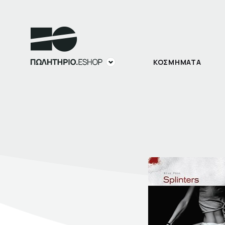
ΚΟΣΜΗΜΑΤΑ
ΣΠΙΤΙ
ΓΡΑΦΕΙΟ
ΚΟΣΜΗΜΑΤΑ
ΑΞΕΣΟΥΑΡ
Σχετικά με το πωλητήριο
ΠΑΙΔΙ
Σκηνογράφοι /
Δημιουργοί
ΒΙΒΛΙΑ
Κεντρικό Βιβλιοπωλείο
Πωλητήριο Rex
Πωλητήριο Επίδαυρος
ΑΝΑΖΗΤΗΣΗ
Προτάσεις συνεργασίας
Σχετικά με το πωλητήριο