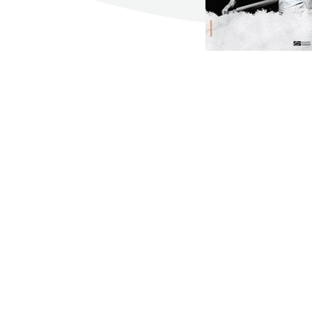
Σκηνογράφοι / Δημιουργοί
Κεντρικό Βιβλιοπωλείο
Πωλητήριο Rex
Πωλητήριο Επίδαυρος
Προτάσεις συνεργασίας
Τρόποι πληρωμής
Αποστολή προϊόντων
Επιστροφές/Αλλαγές
Επικοινωνία