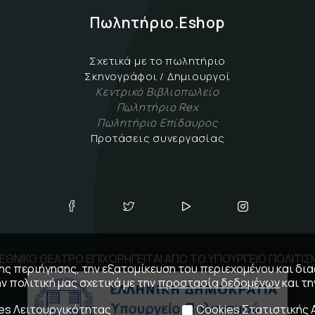
Πωλητήριο.Eshop
Σχετικά με το πωλητήριο
Σκηνογράφοι / Δημιουργοί
Κεντρικό Βιβλιοπωλείο
Πωλητήριο Rex
Πωλητήριο Επίδαυρος
Προτάσεις συνεργασίας
ΕΘΝΙΚΟ ΘΕΑΤΡΟ ΕΠΙΧΟΡΗΓΕΙΤΑΙ ΑΠΟ ΤΟ ΥΠΟΥΡΓΕΙΟ ΠΟΛΙΤΙ
 της περιήγησης, την εξατομίκευση του περιεχομένου και δι
ην πολιτική μας σχετικά με την
προστασία δεδομένων
και τ
es Λειτουργικότητας
Cookies Στατιστικής 