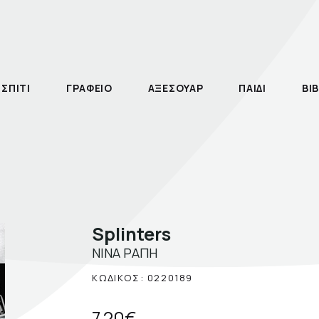
ΣΠΙΤΙ
ΓΡΑΦΕΙΟ
ΑΞΕΣΟΥΑΡ
ΠΑΙΔΙ
ΒΙΒ
Κατηγορία
Splinters
Τίτλος
ΝΊΝΑ ΡΆΠΗ
ΚΩΔΙΚΟΣ: 0220189
Συγγραφέας
ISBN
7,20€