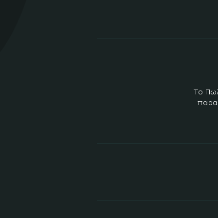
Το Πω
παρα