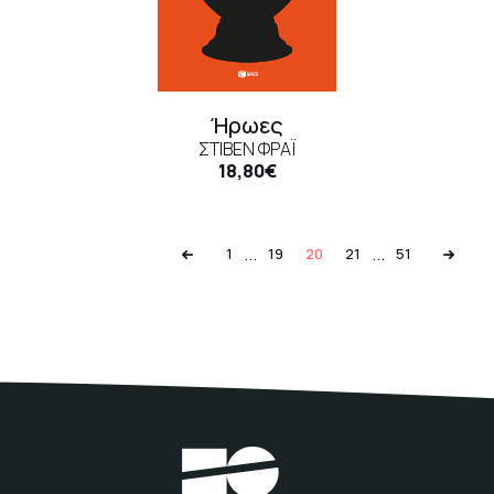
Ήρωες
ΣΤΊΒΕΝ ΦΡΆΙ
18,80€
...
...
1
19
20
21
51