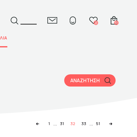
0
0
ΛΙΑ
ΕΛ
ENG
ΑΝΑΖΗΤΗΣΗ
...
...
1
31
32
33
51