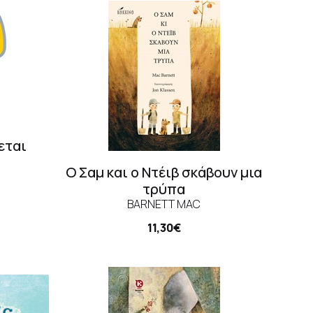
εται
Ο Σαμ και ο Ντέιβ σκάβουν μια
τρύπα
BARNETT MAC
11,30€