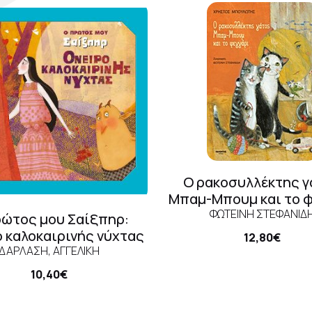
γγραφέας
N
οτικός οίκος
Ο ρακοσυλλέκτης γ
Μπαμ-Μπουμ και το φ
ΦΩΤΕΙΝΉ ΣΤΕΦΑΝΊΔ
ρώτος μου Σαίξπηρ:
 καλοκαιρινής νύχτας
12,80€
ΔΑΡΛΆΣΗ, ΑΓΓΕΛΙΚΉ
10,40€