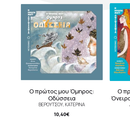
Σκηνογράφοι / Δημιουργοί
Συ
Κεντρικό Βιβλιοπωλείο
ISB
Πωλητήριο Rex
Εκδ
Πωλητήριο Επίδαυρος
Προτάσεις συνεργασίας
Τρόποι πληρωμής
Αποστολή προϊόντων
Ο πρώτος μου Όμηρος:
Ο π
Επιστροφές/Αλλαγές
Οδύσσεια
Όνειρο
Επικοινωνία
ΒΕΡΟΎΤΣΟΥ, ΚΑΤΕΡΊΝΑ
10,40€