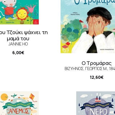
ου Τζούκι ψάχνει τη
μαμά του
JANNIE HO
6,00€
Ο Τρομάρας
ΒΙΖΥΗΝΌΣ, ΓΕΏΡΓΙΟΣ Μ., 18
12,60€