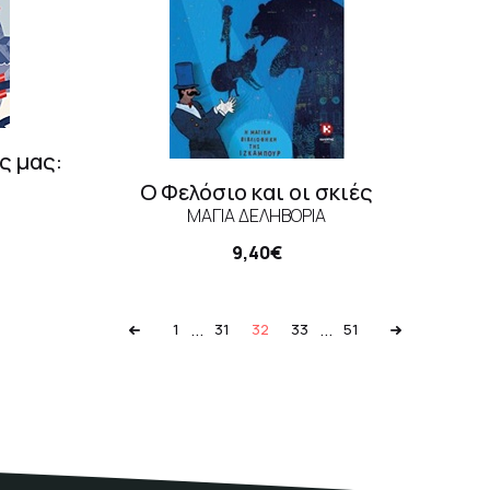
ς μας:
Ο Φελόσιο και οι σκιές
ΜΆΓΙΑ ΔΕΛΗΒΟΡΙΆ
9,40€
...
...
1
31
32
33
51