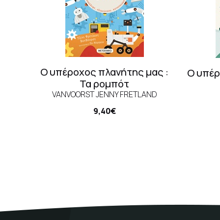
Ο υπέροχος πλανήτης μας :
Ο υπέρ
Τα ρομπότ
VANVOORST JENNY FRETLAND
9,40€