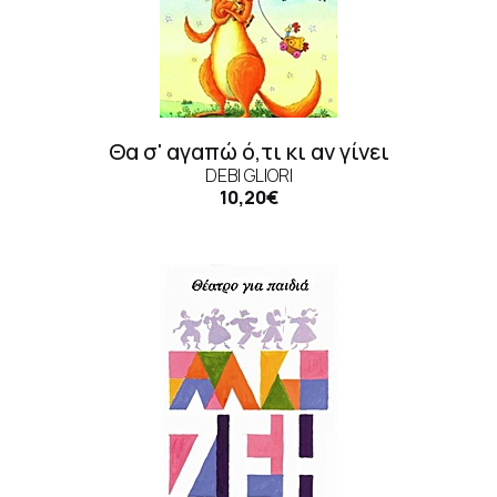
Θα σ' αγαπώ ό,τι κι αν γίνει
DEBI GLIORI
10,20€