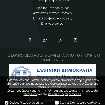
Τρόποι πληρωμής
Αποστολή προϊόντων
Επιστροφές/Αλλαγές
Επικοινωνία
ΤΟ ΕΘΝΙΚΟ ΘΕΑΤΡΟ ΕΠΙΧΟΡΗΓΕΙΤΑΙ ΑΠΟ ΤΟ ΥΠΟΥΡΓΕΙΟ
ΠΟΛΙΤΙΣΜΟΥ
Η ιστοσελίδα χρησιμοποιεί cookies για την ευκολία της περιήγησης, την
εξατομίκευση του περιεχομένου και διαφημίσεων και την ανάλυση της
επισκεψιμότητας μας.
Δείτε τους
όρους χρήσης
, την πολιτική μας σχετικά με την
προστασία
δεδομένων
και την
πολιτική μας περί cookies
.
Cookies Λειτουργικότητας
Cookies Στατιστικής Ανάλυσης