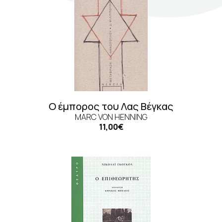
Σκηνογράφοι / Δημιουργοί
Κεντρικό Βιβλιοπωλείο
Πωλητήριο Rex
Πωλητήριο Επίδαυρος
Προτάσεις συνεργασίας
Ο έμπορος του Λας Βέγκας
Τρόποι πληρωμής
MARC VON HENNING
11,00€
Αποστολή προϊόντων
Επιστροφές/Αλλαγές
Επικοινωνία