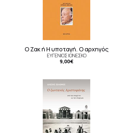
Ο Ζακ ή H υποταγή. Ο αρχηγός
ΕΥΓΈΝΙΟΣ ΙΟΝΈΣΚΟ
9,00€