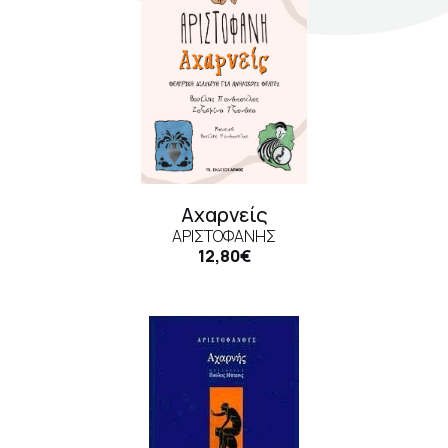
Σκηνογράφοι / Δημιουργοί
Κεντρικό Βιβλιοπωλείο
Πωλητήριο Rex
Πωλητήριο Επίδαυρος
Προτάσεις συνεργασίας
Αχαρνείς
Τρόποι πληρωμής
ΑΡΙΣΤΟΦΆΝΗΣ
12,80€
Αποστολή προϊόντων
Επιστροφές/Αλλαγές
Επικοινωνία