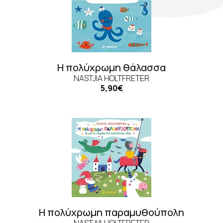
Σκηνογράφοι / Δημιουργοί
Κεντρικό Βιβλιοπωλείο
Πωλητήριο Rex
Η πολύχρωμη θάλασσα
Πωλητήριο Επίδαυρος
NASTJIA HOLTFRETER
Προτάσεις συνεργασίας
5,90€
Τρόποι πληρωμής
Αποστολή προϊόντων
Επιστροφές/Αλλαγές
Επικοινωνία
Η πολύχρωμη παραμυθούπολη
NASTJIA HOLTFRETER