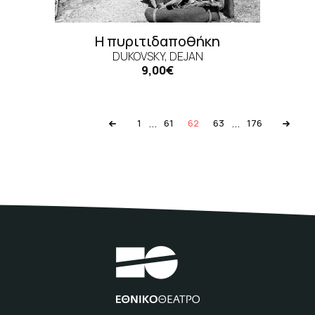
Η πυριτιδαποθήκη
DUKOVSKY, DEJAN
9,00€
...
...
1
61
62
63
176