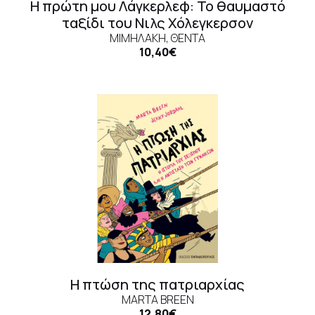
Η πρώτη μου Λάγκερλεφ: Το θαυμαστό
ταξίδι του Νιλς Χόλεγκερσον
ΜΙΜΗΛΆΚΗ, ΘΈΝΤΑ
10,40€
Η πτώση της πατριαρχίας
MARTA BREEN
12,80€