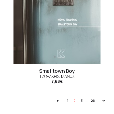
Smalltown Boy
ΤΖΩΡΆΚΗΣ, ΜΆΝΟΣ
7,63€
...
1
2
3
26