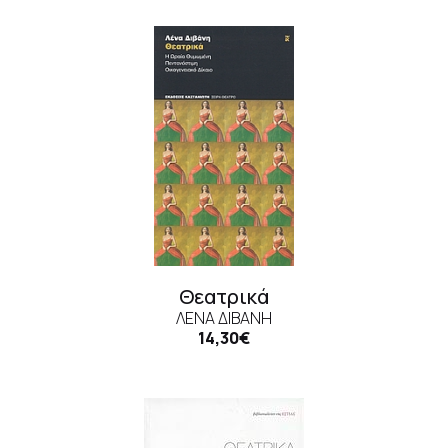
Θεατρικά
ΛΈΝΑ ΔΙΒΆΝΗ
14,30€