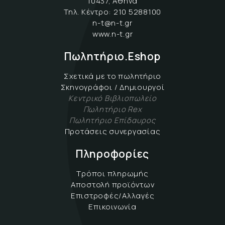
10437, Αθήνα
Τηλ. Κέντρο:
210 5288100
n-t@n-t.gr
www.n-t.gr
Πωλητήριο.Eshop
Σχετικά με το πωλητήριο
Σκηνογράφοι / Δημιουργοί
Κεντρικό Βιβλιοπωλείο
Πωλητήριο Rex
Πωλητήριο Επίδαυρος
Προτάσεις συνεργασίας
Πληροφορίες
Τρόποι πληρωμής
Αποστολή προϊόντων
Επιστροφές/Αλλαγές
Επικοινωνία