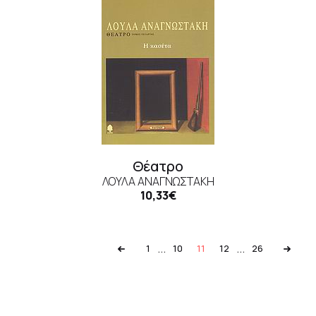
Θέατρο
ΛΟΎΛΑ ΑΝΑΓΝΩΣΤΆΚΗ
10,33€
...
...
1
10
11
12
26