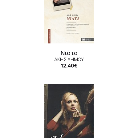
Νιάτα
ΆΚΗΣ ΔΉΜΟΥ
12,40€