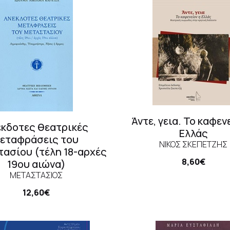
Άντε, γεια. Το καφεν
έκδοτες θεατρικές
Ελλάς
εταφράσεις του
ΝΊΚΟΣ ΣΚΕΠΕΤΖΉΣ
ασίου (τέλη 18-αρχές
8,60€
19ου αιώνα)
ΜΕΤΑΣΤΆΣΙΟΣ
12,60€