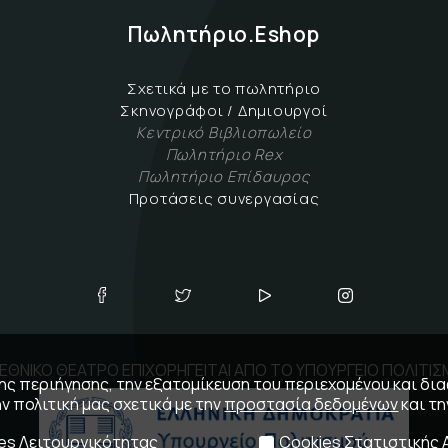
Πωλητήριο.Eshop
Σχετικά με το πωλητήριο
Σκηνογράφοι / Δημιουργοί
Κεντρικό Βιβλιοπωλείο
Πωλητήριο Rex
Πωλητήριο Επίδαυρος
Προτάσεις συνεργασίας
ΕΘΝΙΚΟ ΘΕΑΤΡΟ ΕΠΙΧΟΡΗΓΕΙΤΑΙ ΑΠΟ ΤΟ ΥΠΟΥΡΓΕΙΟ ΠΟΛΙΤΙ
 της περιήγησης, την εξατομίκευση του περιεχομένου και δι
ην πολιτική μας σχετικά με την
προστασία δεδομένων
και τ
es Λειτουργικότητας
Cookies Στατιστικής 