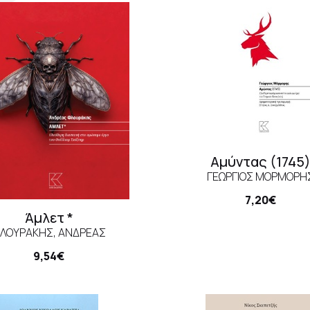
γγραφέας
N
οτικός οίκος
Αμύντας (1745
ΓΕΏΡΓΙΟΣ ΜΌΡΜΟΡΗ
7,20€
Άμλετ *
ΛΟΥΡΆΚΗΣ, ΑΝΔΡΈΑΣ
9,54€