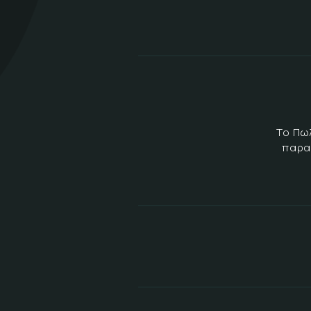
Το Πω
παρα