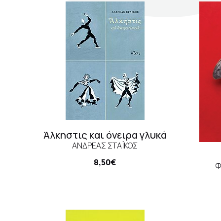
Σκηνογράφοι / Δημιουργοί
Συ
Κεντρικό Βιβλιοπωλείο
ISB
Πωλητήριο Rex
Εκδ
Πωλητήριο Επίδαυρος
Προτάσεις συνεργασίας
Τρόποι πληρωμής
Άλκηστις και όνειρα γλυκά
Αποστολή προϊόντων
ΑΝΔΡΈΑΣ ΣΤΆΙΚΟΣ
Επιστροφές/Αλλαγές
8,50€
Φ
Επικοινωνία