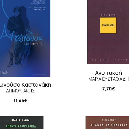
Ανυπακοή
ΜΑΡΊΑ ΕΥΣΤΑΘΙΆΔΗ
ωνούσα Καστανάκη
7,70€
ΔΉΜΟΥ, ΆΚΗΣ
11,45€