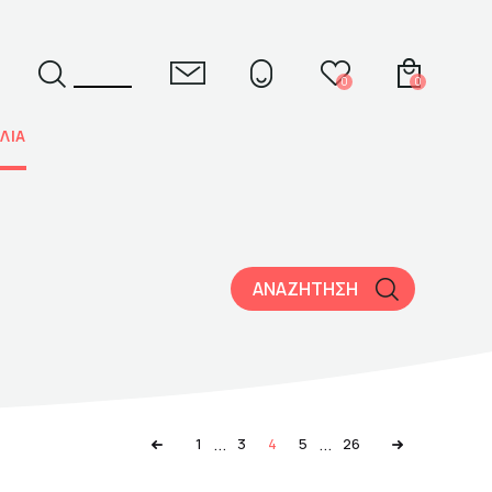
0
0
ΛΙΑ
ΕΛ
ENG
ΑΝΑΖΗΤΗΣΗ
...
...
1
3
4
5
26