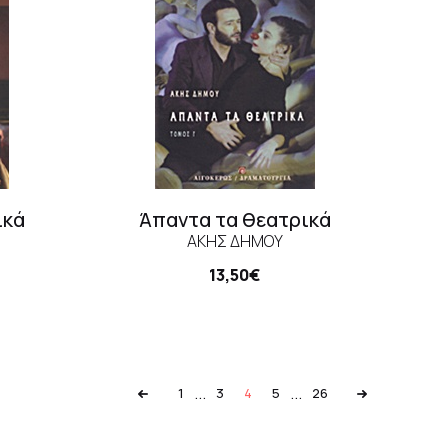
ικά
Άπαντα τα θεατρικά
ΆΚΗΣ ΔΉΜΟΥ
13,50€
...
...
1
3
4
5
26