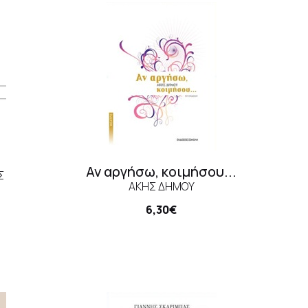
)
Αν αργήσω, κοιμήσου...
Σ
ΆΚΗΣ ΔΉΜΟΥ
6,30€